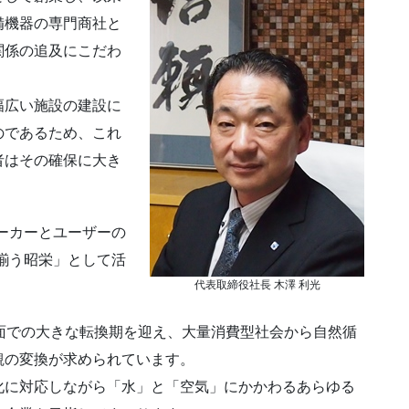
備機器の専門商社と
関係の追及にこだわ
幅広い施設の建設に
のであるため、これ
者はその確保に大き
ーカーとユーザーの
揃う昭栄」として活
代表取締役社長 木澤 利光
面での大きな転換期を迎え、大量消費型社会から自然循
観の変換が求められています。
化に対応しながら「水」と「空気」にかかわるあらゆる