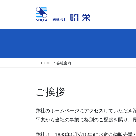
コ
ナ
ン
ビ
テ
ゲ
ン
ー
ツ
シ
へ
ョ
ス
ン
キ
に
ッ
移
HOME
会社案内
プ
動
ご挨拶
弊社のホームページにアクセスしていただき
平素から当社の事業に格別のご配慮を賜り、
弊社は、1883年(明治16年)に水道金物販売